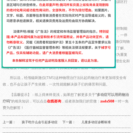
学校产生抗拒，不愿上学。小涛妈妈的做法是比较典型的患者家长常见的误区行
为，也影响了孩子的规范治疗。
多动症是慢性疾病需持续治疗
注意缺陷多动障碍，俗称多动症，主要表现为：注意不集中，多动和控制能
力差三大核心症状。专家士介绍，有些家长反映孩子吃药的时候完全正常，一停
药，所有问题马上出来，所以是“孩子对药有了依赖”。可以使用经颅磁刺激仪纯物
理治疗，经颅磁刺激仪是通过在人体头颅特定部位给予磁刺激，从而达到了解、
调节和干预大脑功能的技术。在特定部位给予多次重复的磁脉冲刺激被称为重复
经颅磁刺激(rTMS)，rTMS不仅可产生刺激局部及功能相关远隔部位的生理生化和
功能改变，而且产生的生物学效应可持续至刺激停止后一段时间。
所以说，经颅磁刺激仪(TMS)这种物理治疗法比起药物治疗来更加得安全有
效，也不会让孩子产生依赖，一次性就能解决孩子们的痛苦和问题。
【温馨提示】：纸上得来终觉浅，如果想了解更多关于
“多动症可以用药物治
疗吗”
的相关知识，可以点击
在线咨询
，或者添加我们的官微：
zsds508
一对一免
费为您解答！
上一篇：
孩子吃什么会引起多动症
下一篇：
儿童多动症诊断标准