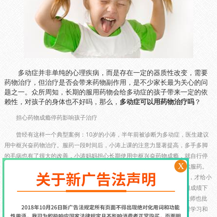
多动症并非单纯的心理疾病，而是存在一定的器质性改变，需要
药物治疗，但治疗是否会带来药物副作用，是不少家长最为关心的问
题之一。众所周知，长期的服用药物会给多动症的孩子带来一定的依
赖性，对孩子的身体也不好吗，那么，
多动症可以用药物治疗吗
？
担心药物成瘾停药影响孩子治疗
曾经有这样一个典型案例：10岁的小涛，半年前被诊断为多动症，医生建议
用中枢兴奋药物治疗。服药一段时间后，小涛上课的注意力显著提高，多手多脚
的毛病也有了很大的改善，小涛妈妈担心长期使用中枢兴奋药物成瘾，就自行停
X
了药。停药后，病情反复，上课不守纪律，做作业拖拉，没办法只得继续服药。
为了避免“成瘾”，小涛妈妈又自作主张，在考试前几天或老师投诉严重时，才给小
涛吃一段时间药。结果由于不规则服药，小涛的情况越来越糟，不仅学习成绩下
降，与同学关系也变得紧张，小涛常向老师投诉同学排斥他，“欺负”他;老师也批
评他上课不守纪律，影响其他同学听课。小涛在学校中非常孤立，以至对学习和