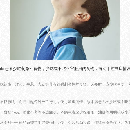
患者少吃刺激性食物，少吃或不吃不宜服用的食物，有助于控制病情及
吃辣椒、洋葱、生葱、大蒜等具有较强刺激性的食物。必要时，应少吃生姜、
不良影响，而易引起各种异常行为，便可加重病情，故本病患儿应少吃或不吃
、食欲不振、消化不良等不适症状。本病患者应少吃油条、油饼等用明矾或小
均会对中枢神经系统产生兴奋作用，便可引起活动过多、情绪高涨等症状。为