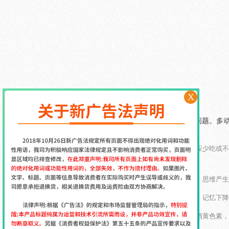
X
多动症患者在日常的饮食生活中要注意一些问题。多动症
么食物比较好
吧！希望可以给大家一点帮助！
1.少吃辛辣刺激性食物：为抑制病情发展，患儿应少吃或不
少喝或不喝含有酒精成分的饮料。
2.少食含铅食物：摄入过多铅，会对视觉、记忆、思维产生
3.少食含铝食物：摄入过多铝，可引起智力减退、记忆下降
4.其他食物：摄入过多酪氨酸、甲基水杨酸、石酒黄色素，
柿、苹果、桔子、贝类、橄榄油及其制品等食物。