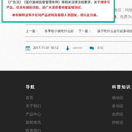
【温馨提示】：治疗多动症，我们推荐经颅磁刺激仪，纯物
识，可以添加我们的微信：
zsds508
或者点击
在线咨询
，免费为
上一篇：
冬季给小孩吃什么好
下一篇：
孩子吃什么会引起多动
2017-11-01 16:12
admin
未知
导航
科普知识
首页
抽动症
关于我们
多动症
产品中心
自闭症
新闻资讯
抑郁症
联系我们